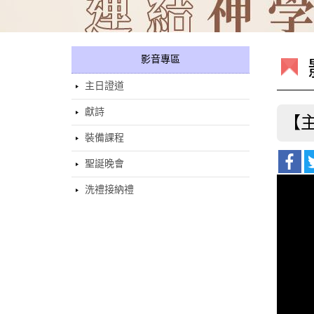
影音專區
主日證道
獻詩
【主
裝備課程
聖誕晚會
洗禮接納禮