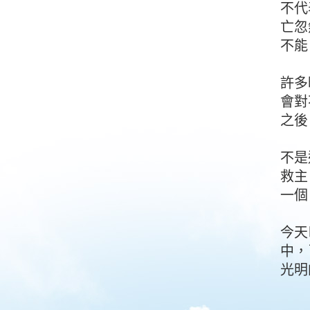
不代
亡忽
不能
許多
會對
之後
不是
救主
一個
今天
中，
光明