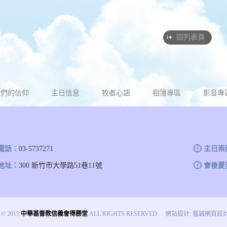
回列表頁
我們的信仰
主日信息
牧者心語
相簿專區
影音專
電話：
03-5737271
主日崇
地址：
300 新竹市大學路51巷11號
會後愛
© 2015
中華基督教信義會得勝堂
ALL RIGHTS RESERVED.
網站設計
:
藝誠網頁設