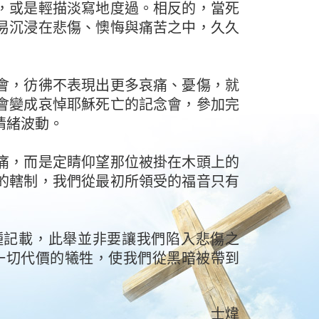
，或是輕描淡寫地度過。相反的，當死
易沉浸在悲傷、懊悔與痛苦之中，久久
會，彷彿不表現出更多哀痛、憂傷，就
會變成哀悼耶穌死亡的記念會，參加完
情緒波動。
痛，而是定睛仰望那位被掛在木頭上的
的轄制，我們從最初所領受的福音只有
種記載，此舉並非要讓我們陷入悲傷之
一切代價的犧牲，使我們從黑暗被帶到
士煒